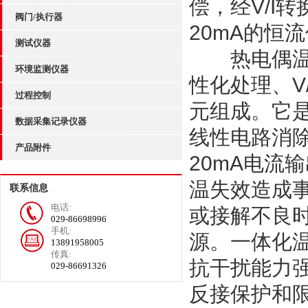
偿，经V/I
阀门/执行器
20mA的恒
测试仪器
热电偶温度
环境监测仪器
性化处理、V
过程控制
元组成。它
数据采集记录仪器
线性电路消
产品附件
20mA电流
温失效造成
联系信息
电话:
或接解不良时
029-86698996
手机:
源。一体化
13891958005
传真:
抗干扰能力
029-86691326
反接保护和