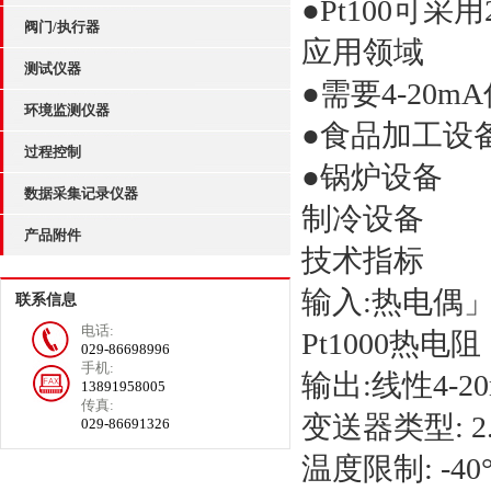
●Pt100可采
阀门/执行器
应用领域
测试仪器
●需要4-20
环境监测仪器
●食品加工设
过程控制
●锅炉设备
数据采集记录仪器
制冷设备
产品附件
技术指标
输入:热电偶」,K
联系信息
电话:
Pt1000热电
029-86698996
手机:
输出:线性4-2
13891958005
传真:
变送器类型: 2
029-86691326
温度限制: -40°F-